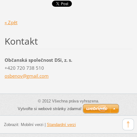
« Zpět
Kontakt
Občanská společnost DSi, z. s.
+420 720 738 510
osbenov@
gmail.co
m
© 2012 Všechna práva vyhrazena.
Vytvořte si webové stránky zdarma!
Zobrazit:
Mobilní verzi
|
Standardní verzi