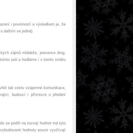
azení i povinností a výsledkem je, že
 o dalším se jedná).
ických zájmů mládeže, prevence drog,
a tomto poli a hodláme i v tomto směru
vřeli tak cestu vzájemné komunikace,
ající, budoucí i příznivce o předání
o se podílí na rozvoji hodnot má tyto
 vybudované hodnoty pouze využívají