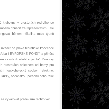
 klubovny v prostorách rodícího se
 možno označit za reprezentativní, ale
ungovat během několika málo týdnů
e uvádět do praxe teoretické koncepce
a třeba i EVROPSKÉ FONDY a přinést
m za rybník ubalit si jointa“. Prostory
h prostorách naleznete od herny pro
ní loutkoherecký soubor, retrokino,
čné kurzy, občanskou poradnu nebo také
se vyvarovat především těchto věcí.