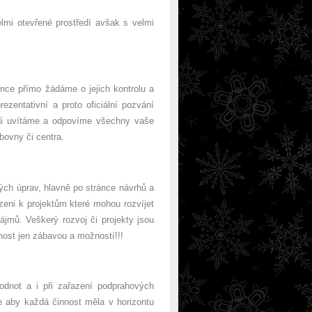
mi otevřené prostředí avšak s velmi
konce přímo žádáme o jejich kontrolu a
zentativní a proto oficiální pozvání
rádi uvítáme a odpovíme všechny vaše
bovny či centra.
ých úprav, hlavně po stránce návrhů a
azeni k projektům které mohou rozvíjet
ájmů. Veškerý rozvoj či projekty jsou
nnost jen zábavou a možností!!!
odnot a i při zařazení podprahových
e aby každá činnost měla v horizontu