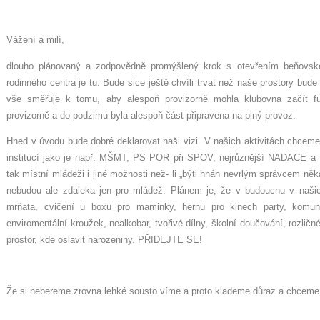
Vážení a milí,
dlouho plánovaný a zodpovědně promýšlený krok s otevřením beňovské
rodinného centra je tu. Bude sice ještě chvíli trvat než naše prostory bude
vše směřuje k tomu, aby alespoň provizorně mohla klubovna začít f
provizorně a do podzimu byla alespoň část připravena na plný provoz.
Hned v úvodu bude dobré deklarovat naši vizi. V našich aktivitách chcem
institucí jako je např. MŠMT, PS POR při SPOV, nejrůznější NADACE 
tak místní mládeži i jiné možnosti než- li „býti hnán nevrlým správcem něka
nebudou ale zdaleka jen pro mládež. Plánem je, že v budoucnu v našic
mrňata, cvičení u boxu pro maminky, hernu pro kinech party, komunit
enviromentální kroužek, nealkobar, tvořivé dílny, školní doučování, rozli
prostor, kde oslavit narozeniny. PŘIDEJTE SE!
Že si nebereme zrovna lehké sousto víme a proto klademe důraz a chceme 