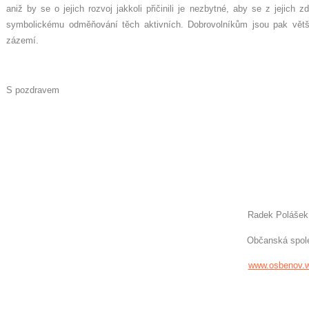
aniž by se o jejich rozvoj jakkoli přičinili je nezbytné, aby se z jejich 
symbolickému odměňování těch aktivních. Dobrovolníkům jsou pak větši
zázemí.
S pozdravem
Radek Polášek
Občanská společnost DS
www.osbe