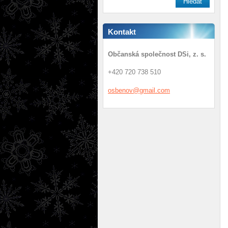
Kontakt
Občanská společnost DSi, z. s.
+420 720 738 510
osbenov@
gmail.co
m