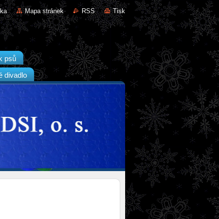
nka
Mapa stránek
RSS
Tisk
k psů
é divadlo