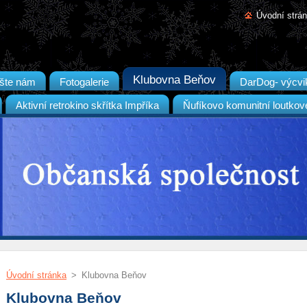
Úvodní strá
Klubovna Beňov
šte nám
Fotogalerie
DarDog- výcvi
Aktivní retrokino skřítka Impříka
Ňufíkovo komunitní loutkov
Úvodní stránka
>
Klubovna Beňov
Klubovna Beňov