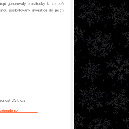
zdrojů generovaly prostředky k alespoň
nou poskytovány investice do jejich
I, o.s.
nov.webnode.cz