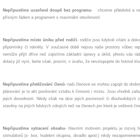
Nepřipustíme uzavřené doupě bez programu
- chceme přátelské a vel
přísným řádem a programem s maximální otevřeností.
Nepřipustíme místo úniku před rodiči
- rodiče jsou kdykoli vítáni a do
připomínky či náměty. V současné době nejsou naše prostory vůbec repre
nemůže přijít dříve než zajistíme základní úpravy a úklid, přesto vás 
dotazy již nyní, berte však, prosím, v úvahu, že nevstupujete do hotové klu
Nepřipustíme přetěžování členů-
naši členové se mohou zapojit do drobn
plánování je to akt posilování vztahu k činnosti i místu. Jsou vhodně zař
jejich dovednosti. Nikdy však na úkor jejich povinností či dlouhodobých z
stavěny na jiných lidských zdrojích než na členech pro které je veškerá či
Nepřipustíme vytracení obsahu-
hlavním motivem projektu je rozvoj h
stimulátorů (x- box, hudební skupina, divadlo apod.) nikdy nezapomenem