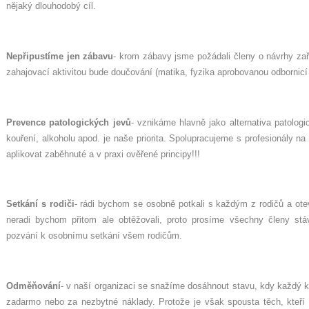
nějaký dlouhodobý cíl.
Nepřipustíme jen zábavu
- krom zábavy jsme požádali členy o návrhy zař
zahajovací aktivitou bude doučování (matika, fyzika aprobovanou odbornicí
Prevence patologických jevů
- vznikáme hlavně jako alternativa patolog
kouření, alkoholu apod. je naše priorita. Spolupracujeme s profesionály n
aplikovat zaběhnuté a v praxi ověřené principy!!!
Setkání s rodiči
- rádi bychom se osobně potkali s každým z rodičů a ote
neradi bychom přitom ale obtěžovali, proto prosíme všechny členy stáv
pozvání k osobnímu setkání všem rodičům.
Odměňování
- v naší organizaci se snažíme dosáhnout stavu, kdy každý kd
zadarmo nebo za nezbytné náklady. Protože je však spousta těch, kteří