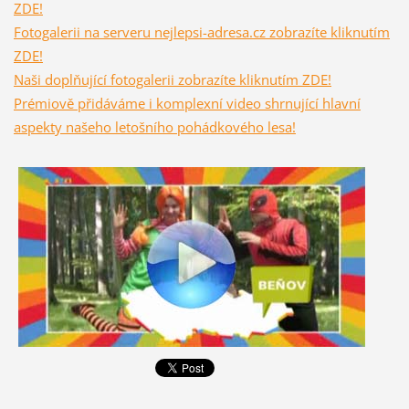
ZDE!
Fotogalerii na serveru nejlepsi-adresa.cz zobrazíte kliknutím
ZDE!
Naši doplňující fotogalerii zobrazíte kliknutím ZDE!
Prémiově přidáváme i komplexní video shrnující hlavní
aspekty našeho letošního pohádkového lesa!