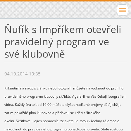
Ňufík s Impříkem otevřeli
pravidelný program ve
své klubovně
04.10.2014 19:35
Kliknutím na nadpis článku nebo fotografii můžete nakouknout do prvního
pravidelného programu klubovny skřítků. V galerii na Vás čekají fotografie i
videa. Každý čtvrtek od 16.00 můžete slyšet nadšené projevy dětí jichž je
zatím pokaždé plná klubovna a přidávají se i děti z širokého
okolní. Skřítkové i jejich pomocníci ze světa lidí zvou všechny zájemce o
nakouknutí do pravidelného programu pohádkového světa. Stále rostoucí