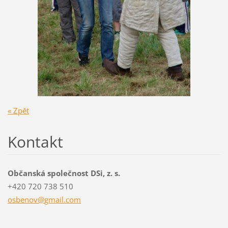
« Zpět
Kontakt
Občanská společnost DSi, z. s.
+420 720 738 510
osbenov@
gmail.co
m