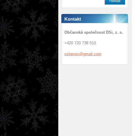
Kontakt
Občanská společnost DSi, z. s.
+420 720 738 510
osbenov@
gmail.co
m