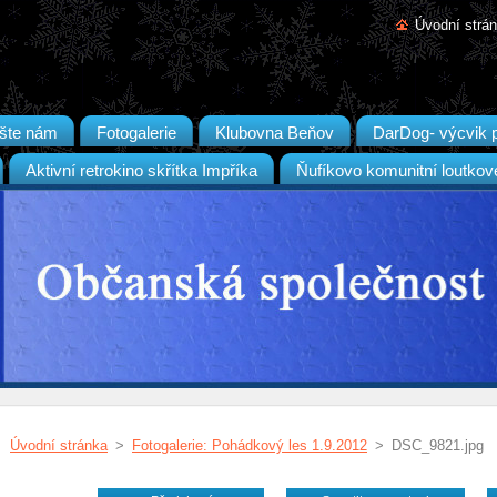
Úvodní strá
šte nám
Fotogalerie
Klubovna Beňov
DarDog- výcvik 
Aktivní retrokino skřítka Impříka
Ňufíkovo komunitní loutkov
Úvodní stránka
>
Fotogalerie: Pohádkový les 1.9.2012
>
DSC_9821.jpg