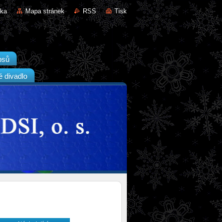
nka
Mapa stránek
RSS
Tisk
psů
é divadlo