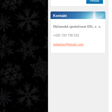
Kontakt
Občanská společnost DSi, z. s.
+420 720 738 510
osbenov@
gmail.co
m