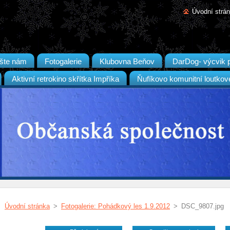
Úvodní strá
šte nám
Fotogalerie
Klubovna Beňov
DarDog- výcvik 
Aktivní retrokino skřítka Impříka
Ňufíkovo komunitní loutkov
Úvodní stránka
>
Fotogalerie: Pohádkový les 1.9.2012
>
DSC_9807.jpg