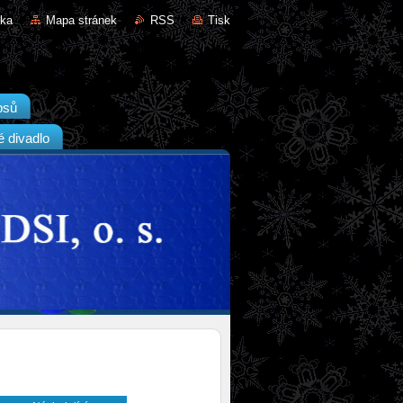
nka
Mapa stránek
RSS
Tisk
psů
é divadlo